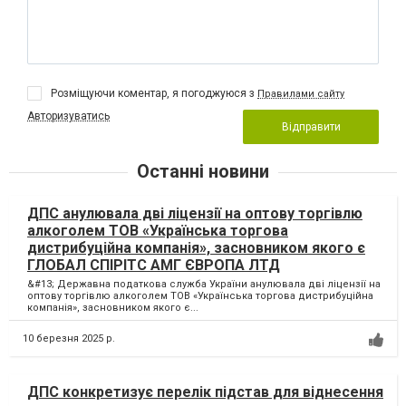
Розміщуючи коментар, я погоджуюся з
Правилами сайту
Авторизуватись
Відправити
Останні новини
ДПС анулювала дві ліцензії на оптову торгівлю
алкоголем ТОВ «Українська торгова
дистрибуційна компанія», засновником якого є
ГЛОБАЛ СПІРІТС АМГ ЄВРОПА ЛТД
&#13; Державна податкова служба України анулювала дві ліцензії на
оптову торгівлю алкоголем ТОВ «Українська торгова дистрибуційна
компанія», засновником якого є...
10 березня 2025 р.
ДПС конкретизує перелік підстав для віднесення