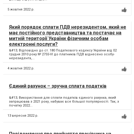
5 жовтня 2022 р.
Який порядок сплати ПДВ нерезидентом, який не
має постійного представництва та постачає на
митній території України фізичним особам
електронні послуги?
&#13; Відповідно до ст. 180 Податкового кодексу України від 02
грудня 2010 року № 2755-VI до платників ПДВ віднесено особу-
нерезидента,...
4 жовтня 2022 р.
Єдиний рахунок – зручна сплата податків
&#13; Використання для сплати податків єдиного рахунка, який
запрацював з 2021 року, набуває все більшої популярності. Так, з
початку 2022...
13 вересня 2022 р.
Повідомлення про прийняття працівника на