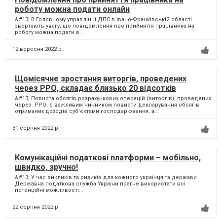
роботу можна подати онлайн
&#13; В Головному управлінні ДПС в Івано-Франківській області
звертають увагу, що повідомлення про прийняття працівника на
роботу можна подати в...
12 вересня 2022 р.
Щомісячне зростання виторгів, проведених
через РРО, складає близько 20 відсотків
&#13; Повнота обсягів розрахункових операцій (виторгів), проведених
через РРО, є важливим чинником повноти декларування обсягів
отриманих доходів суб’єктами господарювання, а...
31 серпня 2022 р.
Комунікаційні податкові платформи – мобільно,
швидко, зручно!
&#13; У час викликів та ризиків для кожного українця та держави
Державна податкова служба України прагне використати всі
потенційні можливості...
22 серпня 2022 р.