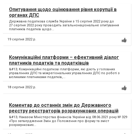
Опитування щодо оцінювання рівня корупції в
органах ДПС
Державна податкова служба України з 15 серпня 2022 року до
27 серпня 2022 року проводить загальнонаціональне опитування
платників податків щодо...
19 серпня 2022 р.
Комунікаційні платформи – ефективний діалог
платників податків та податківців
&#13; Комунікаційні податкові платформи, які діють у головних
управліннях ДПС та міжрегіональних управліннях ДПС по роботі з
великими платниками податків,...
18 серпня 2022 р.
Коментар до останніх змін до Державного
реєстру реєстраторів розрахункових операцій
&#13; Наказом Міністерства фінансів України від 08.06.2021 року № 329
«Про затвердження Змін до Положення про форму та зміст
розрахункових...