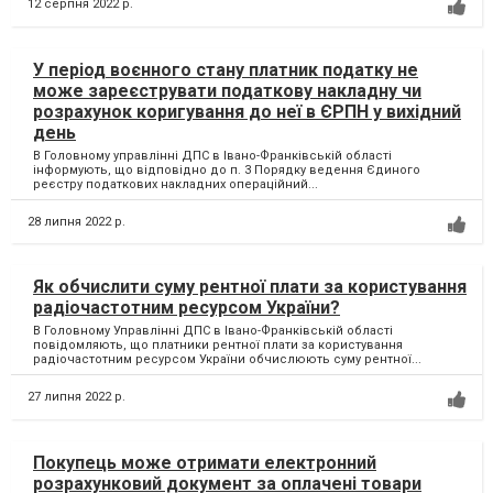
12 серпня 2022 р.
У період воєнного стану платник податку не
може зареєструвати податкову накладну чи
розрахунок коригування до неї в ЄРПН у вихідний
день
В Головному управлінні ДПС в Івано-Франківській області
інформують, що відповідно до п. 3 Порядку ведення Єдиного
реєстру податкових накладних операційний...
28 липня 2022 р.
Як обчислити суму рентної плати за користування
радіочастотним ресурсом України?
В Головному Управлінні ДПС в Івано-Франківській області
повідомляють, що платники рентної плати за користування
радіочастотним ресурсом України обчислюють суму рентної...
27 липня 2022 р.
Покупець може отримати електронний
розрахунковий документ за оплачені товари