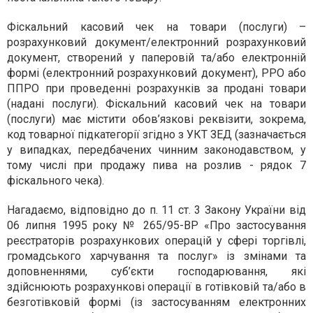
Фіскальний касовий чек на товари (послуги) –
розрахунковий документ/електронний розрахунковий
документ, створений у паперовій та/або електронній
формі (електронний розрахунковий документ), РРО або
ППРО при проведенні розрахунків за продані товари
(надані послуги). Фіскальний касовий чек на товари
(послуги) має містити обов’язкові реквізити, зокрема,
код товарної підкатегорії згідно з УКТ ЗЕД (зазначається
у випадках, передбачених чинним законодавством, у
тому числі при продажу пива на розлив - рядок 7
фіскального чека).
Нагадаємо, відповідно до п. 11 ст. 3 Закону України від
06 липня 1995 року № 265/95-ВР «Про застосування
реєстраторів розрахункових операцій у сфері торгівлі,
громадського харчування та послуг» із змінами та
доповненнями, суб’єкти господарювання, які
здійснюють розрахункові операції в готівковій та/або в
безготівковій формі (із застосуванням електронних