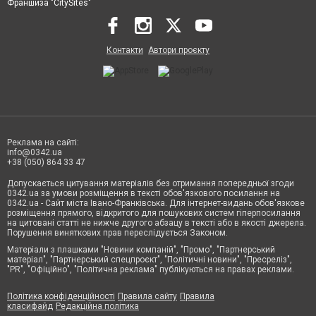
Франшиза "CitySites"
Контакти
Автори проєкту
Реклама на сайті:
info@0342.ua
+38 (050) 864 33 47
Допускається цитування матеріалів без отримання попередньої згоди
0342.ua за умови розміщення в тексті обов'язкового посилання на
0342.ua - Сайт міста Івано-Франківська. Для інтернет-видань обов'язкове
розміщення прямого, відкритого для пошукових систем гіперпосилання
на цитовані статті не нижче другого абзацу в тексті або в якості джерела.
Порушення виняткових прав переслідується Законом.
Матеріали з плашками "Новини компаній", "Промо", "Партнерський
матеріал", "Партнерський спецпроєкт", "Політичні новини", "Пресреліз",
"PR", "Офіційно", "Політична реклама" публікуються на правах реклами.
Політика конфіденційності
Правила сайту
Правила
класифайд
Редакційна політика