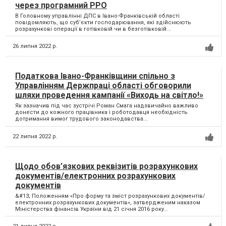
через програмний РРО
В Головному управлінні ДПС в Івано-Франківській області
повідомляють, що суб’єкти господарювання, які здійснюють
розрахункові операції в готівковій чи в безготівковій...
26 липня 2022 р.
Податкова Івано-Франківщини спільно з
Управлінням Держпраці області обговорили
шляхи проведення кампанії «Виходь на світло!»
Як зазначив під час зустрічі Роман Смага надзвичайно важливо
донести до кожного працівника і роботодавця необхідність
дотримання вимог трудового законодавства...
22 липня 2022 р.
Щодо обов’язкових реквізитів розрахункових
документів/електронних розрахункових
документів
&#13; Положенням «Про форму та зміст розрахункових документів/
електронних розрахункових документів», затвердженим наказом
Міністерства фінансів України від 21 січня 2016 року...