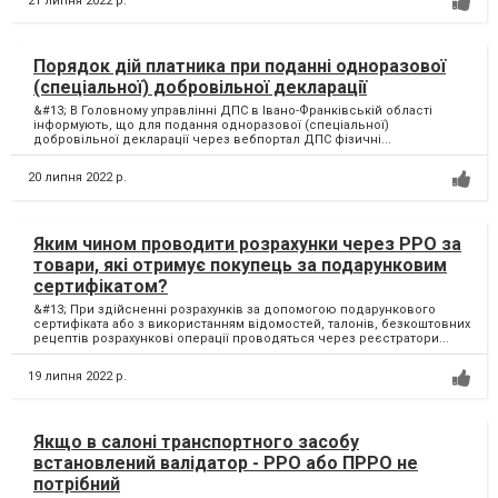
21 липня 2022 р.
Порядок дій платника при поданні одноразової
(спеціальної) добровільної декларації
&#13; В Головному управлінні ДПС в Івано-Франківській області
інформують, що для подання одноразової (спеціальної)
добровільної декларації через вебпортал ДПС фізичні...
20 липня 2022 р.
Яким чином проводити розрахунки через РРО за
товари, які отримує покупець за подарунковим
сертифікатом?
&#13; При здійсненні розрахунків за допомогою подарункового
сертифіката або з використанням відомостей, талонів, безкоштовних
рецептів розрахункові операції проводяться через реєстратори...
19 липня 2022 р.
Якщо в салоні транспортного засобу
встановлений валідатор - РРО або ПРРО не
потрібний