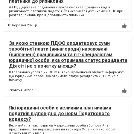
платника до ризикових
&#13; Державна податкова служба оновила довідник кодів
ризиковості платників податків. Їх використовують комісії ДПС при
розгляді питань про відповідність платника...
10 березня 2025 р.
За якою ставкою ПДФО оподатковує суми
заробітної плати (винагороди) нараховані
(виплачені) працівникам та гіг-спеціалістам
юридичної особи, яка отримала статус резидента
Дія сіті не з початку місяця?
В Головному управлінні ДПС в Івано-Франківські області інформують,
що юридична особа, яка отримала статус резидента Дія Сіті не з
початку...
6 жовтня 2022 р.
Які юридичні особи є великими платниками
податків відповідно до норм Податкового
кодексу?
Великий платник податків – юридична особа або постійне
представництво нерезидента на території України, у якої обсяг
доходу від усіх видів...