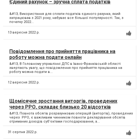
Єдиний рахунок – зручна сплата податків
&#13; Використання для сплати податків єдиного рахунка, який
запрацював з 2021 року, набуває все більшої популярності. Так, з
початку 2022...
13 вересня 2022 р.
Повідомлення про прийняття працівника на
роботу можна подати онлайн
&#13; В Головному управлінні ДПС в Івано-Франківській області
звертають увагу, що повідомлення про прийняття працівника на
роботу можна подати в...
12 вересня 2022 р.
Щомісячне зростання виторгів, проведених
через РРО, складає близько 20 відсотків
&#13; Повнота обсягів розрахункових операцій (виторгів), проведених
через РРО, є важливим чинником повноти декларування обсягів
отриманих доходів суб’єктами господарювання, а...
31 серпня 2022 р.