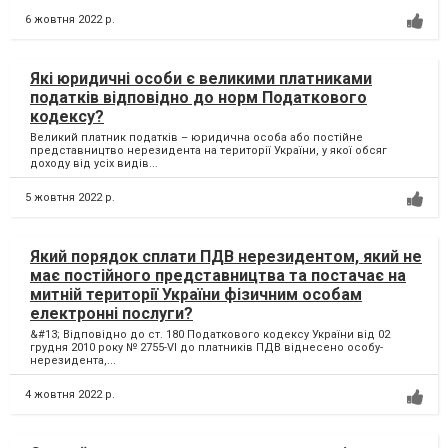
6 жовтня 2022 р.
Які юридичні особи є великими платниками
податків відповідно до норм Податкового
кодексу?
Великий платник податків – юридична особа або постійне
представництво нерезидента на території України, у якої обсяг
доходу від усіх видів...
5 жовтня 2022 р.
Який порядок сплати ПДВ нерезидентом, який не
має постійного представництва та постачає на
митній території України фізичним особам
електронні послуги?
&#13; Відповідно до ст. 180 Податкового кодексу України від 02
грудня 2010 року № 2755-VI до платників ПДВ віднесено особу-
нерезидента,...
4 жовтня 2022 р.