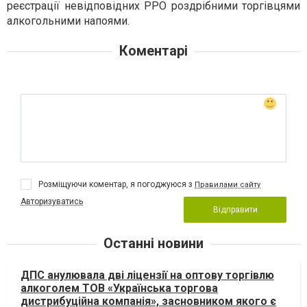
реєстрації невідповідних РРО роздрібними торгівцями
алкогольними напоями.
Коментарі
Розміщуючи коментар, я погоджуюся з
Правилами сайту
Авторизуватись
Відправити
Останні новини
ДПС анулювала дві ліцензії на оптову торгівлю
алкоголем ТОВ «Українська торгова
дистрибуційна компанія», засновником якого є