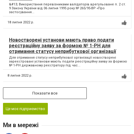
&#13; Використання перевізниками валідаторів врегульоване п. 2 ст.
9 Закону України від 06 липня 1995 року № 265/95-ВР «Про
застосування...
18 липня 2022 р.
Новостворені установи мають право подати
реєстраційну заяву за формою № 1-РН для
отримання статусу неприбуткової організації
Для отримання статусу неприбуткової організації новостворені
зареєстровані установи мають подати реєстраційну заяву за формою
№ 1-РН державному реєстратору під час...
8 липня 2022 р.
Показати все
Це моє підприємство
Ми в мережі