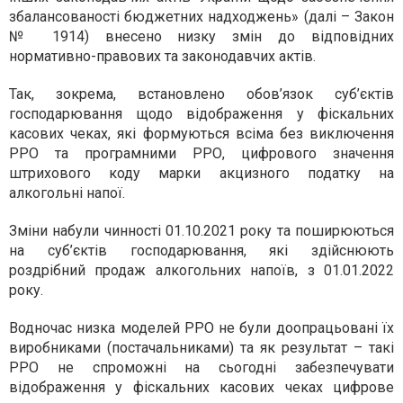
збалансованості бюджетних надходжень» (далі – Закон
№ 1914) внесено низку змін до відповідних
нормативно-правових та законодавчих актів.
Так, зокрема, встановлено обов’язок суб’єктів
господарювання щодо відображення у фіскальних
касових чеках, які формуються всіма без виключення
РРО та програмними РРО, цифрового значення
штрихового коду марки акцизного податку на
алкогольні напої.
Зміни набули чинності 01.10.2021 року та поширюються
на суб’єктів господарювання, які здійснюють
роздрібний продаж алкогольних напоїв, з 01.01.2022
року.
Водночас низка моделей РРО не були доопрацьовані їх
виробниками (постачальниками) та як результат – такі
РРО не спроможні на сьогодні забезпечувати
відображення у фіскальних касових чеках цифрове