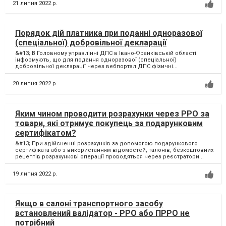
21 липня 2022 р.
Порядок дій платника при поданні одноразової
(спеціальної) добровільної декларації
&#13; В Головному управлінні ДПС в Івано-Франківській області
інформують, що для подання одноразової (спеціальної)
добровільної декларації через вебпортал ДПС фізичні...
20 липня 2022 р.
Яким чином проводити розрахунки через РРО за
товари, які отримує покупець за подарунковим
сертифікатом?
&#13; При здійсненні розрахунків за допомогою подарункового
сертифіката або з використанням відомостей, талонів, безкоштовних
рецептів розрахункові операції проводяться через реєстратори...
19 липня 2022 р.
Якщо в салоні транспортного засобу
встановлений валідатор - РРО або ПРРО не
потрібний