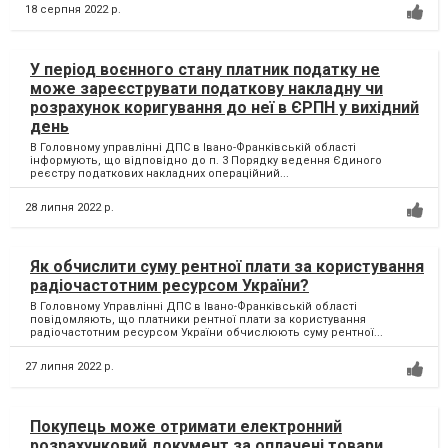
18 серпня 2022 р.
У період воєнного стану платник податку не
може зареєструвати податкову накладну чи
розрахунок коригування до неї в ЄРПН у вихідний
день
В Головному управлінні ДПС в Івано-Франківській області
інформують, що відповідно до п. 3 Порядку ведення Єдиного
реєстру податкових накладних операційний...
28 липня 2022 р.
Як обчислити суму рентної плати за користування
радіочастотним ресурсом України?
В Головному Управлінні ДПС в Івано-Франківській області
повідомляють, що платники рентної плати за користування
радіочастотним ресурсом України обчислюють суму рентної...
27 липня 2022 р.
Покупець може отримати електронний
розрахунковий документ за оплачені товари