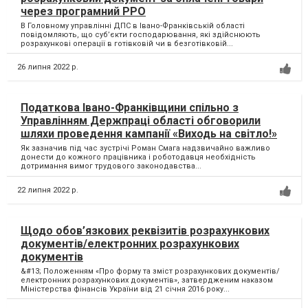
через програмний РРО
В Головному управлінні ДПС в Івано-Франківській області
повідомляють, що суб’єкти господарювання, які здійснюють
розрахункові операції в готівковій чи в безготівковій...
26 липня 2022 р.
Податкова Івано-Франківщини спільно з
Управлінням Держпраці області обговорили
шляхи проведення кампанії «Виходь на світло!»
Як зазначив під час зустрічі Роман Смага надзвичайно важливо
донести до кожного працівника і роботодавця необхідність
дотримання вимог трудового законодавства...
22 липня 2022 р.
Щодо обов’язкових реквізитів розрахункових
документів/електронних розрахункових
документів
&#13; Положенням «Про форму та зміст розрахункових документів/
електронних розрахункових документів», затвердженим наказом
Міністерства фінансів України від 21 січня 2016 року...