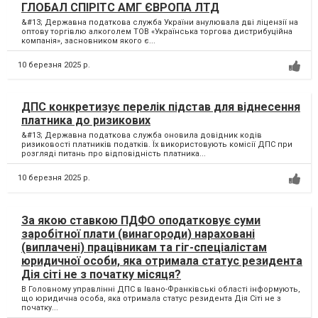
ГЛОБАЛ СПІРІТС АМГ ЄВРОПА ЛТД
&#13; Державна податкова служба України анулювала дві ліцензії на
оптову торгівлю алкоголем ТОВ «Українська торгова дистрибуційна
компанія», засновником якого є...
10 березня 2025 р.
ДПС конкретизує перелік підстав для віднесення
платника до ризикових
&#13; Державна податкова служба оновила довідник кодів
ризиковості платників податків. Їх використовують комісії ДПС при
розгляді питань про відповідність платника...
10 березня 2025 р.
За якою ставкою ПДФО оподатковує суми
заробітної плати (винагороди) нараховані
(виплачені) працівникам та гіг-спеціалістам
юридичної особи, яка отримала статус резидента
Дія сіті не з початку місяця?
В Головному управлінні ДПС в Івано-Франківські області інформують,
що юридична особа, яка отримала статус резидента Дія Сіті не з
початку...