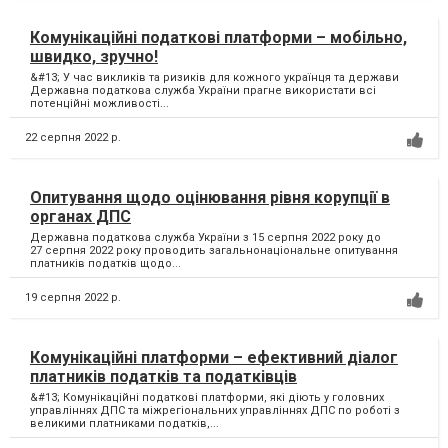
Комунікаційні податкові платформи – мобільно,
швидко, зручно!
&#13; У час викликів та ризиків для кожного українця та держави
Державна податкова служба України прагне використати всі
потенційні можливості...
22 серпня 2022 р.
Опитування щодо оцінювання рівня корупції в
органах ДПС
Державна податкова служба України з 15 серпня 2022 року до
27 серпня 2022 року проводить загальнонаціональне опитування
платників податків щодо...
19 серпня 2022 р.
Комунікаційні платформи – ефективний діалог
платників податків та податківців
&#13; Комунікаційні податкові платформи, які діють у головних
управліннях ДПС та міжрегіональних управліннях ДПС по роботі з
великими платниками податків,...