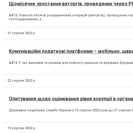
Щомісячне зростання виторгів, проведених через РР
&#13; Повнота обсягів розрахункових операцій (виторгів), проведених 
господарювання, а...
31 серпня 2022 р.
Комунікаційні податкові платформи – мобільно, швид
&#13; У час викликів та ризиків для кожного українця та держави Держав
22 серпня 2022 р.
Опитування щодо оцінювання рівня корупції в орган
Державна податкова служба України з 15 серпня 2022 року до 27 серпня 
19 серпня 2022 р.