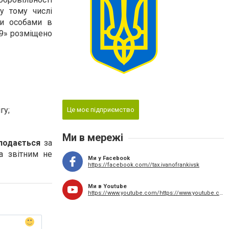
у тому числі
ми особами в
19» розміщено
гу;
Це моє підприємство
Ми в мережі
подається
за
а звітним не
Ми у Facebook
https://facebook.com//tax.ivanofrankivsk
Ми в Youtube
https://www.youtube.com/https://www.youtube.com/user/odpaif