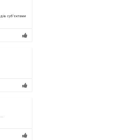
дів суб’єктами
..