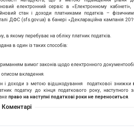
овий електронний сервіс в «Електронному кабінеті», 
айновий стан і доходи платниками податків – фізични
талі ДФС (sfs.gov.ua) в банері «Деклараційна кампанія 20
, в якому перебуває на обліку платник податків.
ана в один із таких способів:
отриманням вимог законів щодо електронного документообі
 описом вкладення.
тан і доходи з метою відшкодування податкової знижки
ник податку до кінця податкового року, наступного з
таке
право
на наступні податкові роки не переноситься
.
Коментарі