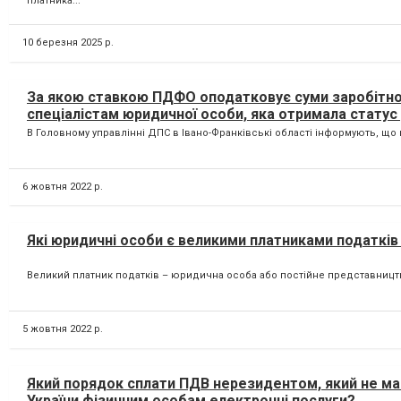
платника...
10 березня 2025 р.
За якою ставкою ПДФО оподатковує суми заробітної п
спеціалістам юридичної особи, яка отримала статус 
В Головному управлінні ДПС в Івано-Франківські області інформують, що ю
6 жовтня 2022 р.
Які юридичні особи є великими платниками податкі
Великий платник податків – юридична особа або постійне представництво н
5 жовтня 2022 р.
Який порядок сплати ПДВ нерезидентом, який не має
України фізичним особам електронні послуги?