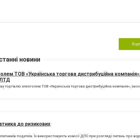
Від
станні новини
голем ТОВ «Українська торгова дистрибуційна компанія»
 ЛТД
ову торгівлю алкоголем ТОВ «Українська торгова дистрибуційна компанія», зас
атника до ризикових
атників податків. Їх використовують комісії ДПС при розгляді питань про від