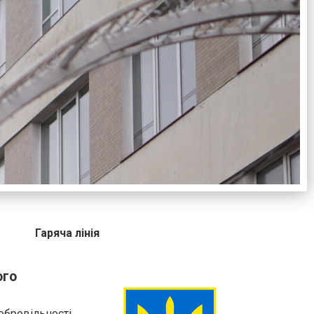
Гаряча лінія
ого
бровільності