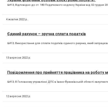
&#13; Відповідно до ст. 180 Податкового кодексу України від 02 грудня 2
4 жовтня 2022 р.
Єдиний рахунок – зручна сплата податків
&#13; Використання для сплати податків єдиного рахунка, який запрацював 
13 вересня 2022 р.
Повідомлення про прийняття працівника на роботу 
&#13; В Головному управлінні ДПС в Івано-Франківській області звертают
12 вересня 2022 р.