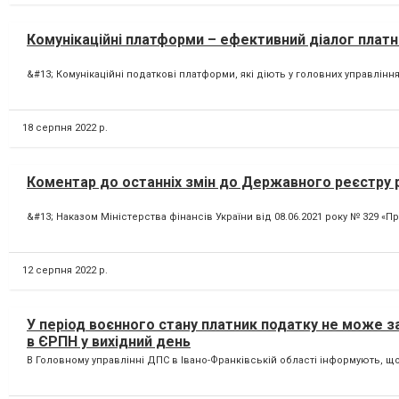
Комунікаційні платформи – ефективний діалог платни
&#13; Комунікаційні податкові платформи, які діють у головних управлінн
18 серпня 2022 р.
Коментар до останніх змін до Державного реєстру 
&#13; Наказом Міністерства фінансів України від 08.06.2021 року № 329 «
12 серпня 2022 р.
У період воєнного стану платник податку не може з
в ЄРПН у вихідний день
В Головному управлінні ДПС в Івано-Франківській області інформують, щ