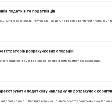
ків податків та податківців
ях ДПС та міжрегіональних управліннях ДПС по роботі з великими платниками по
реєстраторів розрахункових операцій
Про затвердження Змін до Положення про форму та зміст розрахункових...
ареєструвати податкову накладну чи розрахунок коригув
о відповідно до п. 3 Порядку ведення Єдиного реєстру податкових накладних о