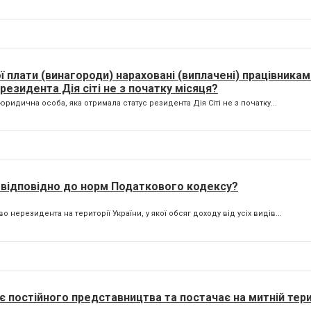
лати (винагороди) нараховані (виплачені) працівникам 
резидента Дія сіті не з початку місяця?
ридична особа, яка отримала статус резидента Дія Сіті не з початку...
в відповідно до норм Податкового кодексу?
ерезидента на території України, у якої обсяг доходу від усіх видів...
 постійного представництва та постачає на митній тери