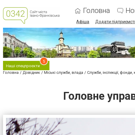
Головна
Но
Афіша
Додати підприємст
5
Наші спецпроєкти
Головна
Довідник
Міські служби, влада
Служби, інспекції, фонди, 
Головне управ