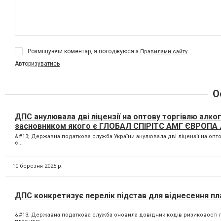
Розміщуючи коментар, я погоджуюся з
Правилами сайту
Авторизуватись
О
ДПС анулювала дві ліцензії на оптову торгівлю алко
засновником якого є ГЛОБАЛ СПІРІТС АМГ ЄВРОПА
&#13; Державна податкова служба України анулювала дві ліцензії на опт
є...
10 березня 2025 р.
ДПС конкретизує перелік підстав для віднесення пл
&#13; Державна податкова служба оновила довідник кодів ризиковості пл