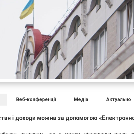
Веб-конференції
Медіа
Актуально
стан і доходи можна за допомогою «Електронн
області нагадують, що з метою підвищення рівня до