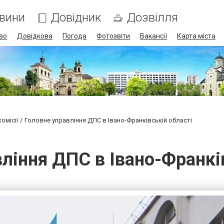
вини
Довідник
Дозвілля
во
Довідкова
Погода
Фотозвіти
Вакансії
Карта міста
комісії
Головне управління ДПС в Івано-Франківській області
ління ДПС в Івано-Франкі