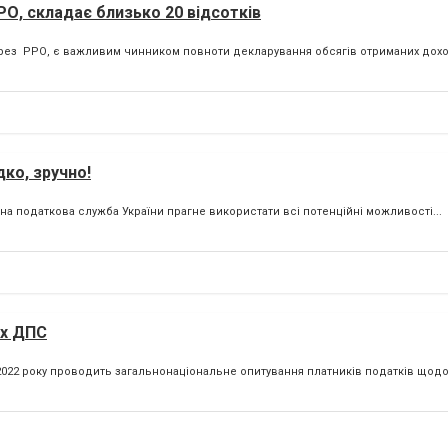
О, складає близько 20 відсотків
через РРО, є важливим чинником повноти декларування обсягів отриманих дохо
ко, зручно!
на податкова служба України прагне використати всі потенційні можливості...
ах ДПС
2022 року проводить загальнонаціональне опитування платників податків щодо.