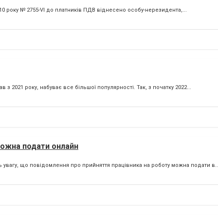
010 року № 2755-VI до платників ПДВ віднесено особу-нерезидента,...
з 2021 року, набуває все більшої популярності. Так, з початку 2022...
можна подати онлайн
ь увагу, що повідомлення про прийняття працівника на роботу можна подати в..