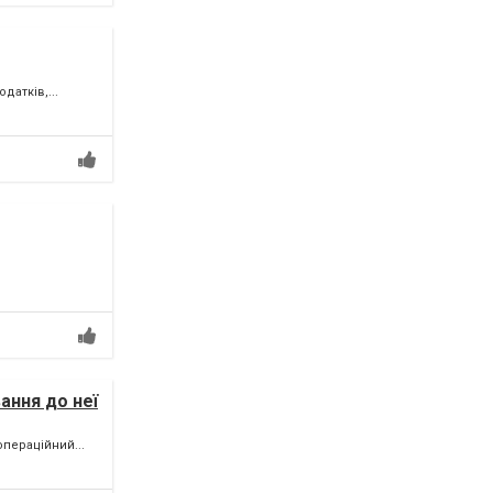
датків,...
ання до неї
пераційний...